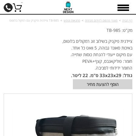
דף הבית
>
מוצרי פרסום לקידום מכירות
>
מחנאות ונופש
>
TB-985 ציידנית פיקניק עם רמקול בלוטוס
מק"ט: TB-985
ציידנית פיקניק בשילוב זוג רמקולים בלוטוס,
באיכות סאונד גבוהה, 5 וואט כל אחד.
עם מיקום ייעודי להנחת כוסות שתייה.
חומר: פוליקאנבס, קצף+PEVA
החומר ידידותי לסביבה.
גודל: x29
33x23
ס"מ. 22 ליטר.
הוסף להצעת מחיר