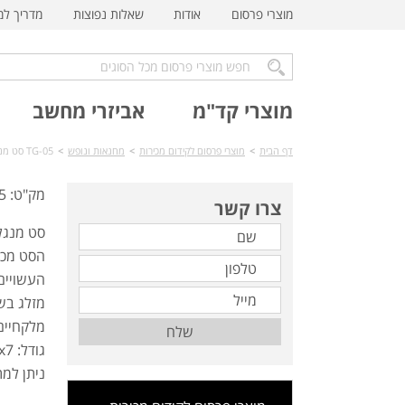
מוצרי פרסום
אודות
שאלות נפוצות
מדריך ל
מוצרי קד"מ
אביזרי מחשב
דף הבית
>
מוצרי פרסום לקידום מכירות
>
מחנאות ונופש
>
TG-05 סט מנגל איכותי במזוודת אלומיניום
מק"ט: TG-05
צרו קשר
סט מנגל 
הסט מכיל
העשויים 
מזלג בשר
מלקחיים 
שלח
גודל: 36.5x15x7 ס"מ
ניתן למת