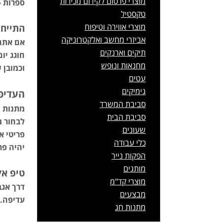
מוצרי פרסום לקידום מכירות
ספרות -
טקסטיל
מוצרי אווירה וטיפוח
התייחס
אביזרי מחשב ואלקטרוניקה
אם אתם 
תיקים וארנקים
חוגג יו
מחנאות ונופש
וכמובן
עטים
גימיקים
העדיפ
סביבת המשרד
מתנות ש
סביבת הבית
לבחור מ
שעונים
פריטי א
כלי עבודה
יהיה פר
הפקות נייר
מותגים
טיפ א
מוצרי קד"מ
דרך אגב
מבצעים
עדיפה. 
מתנות חג