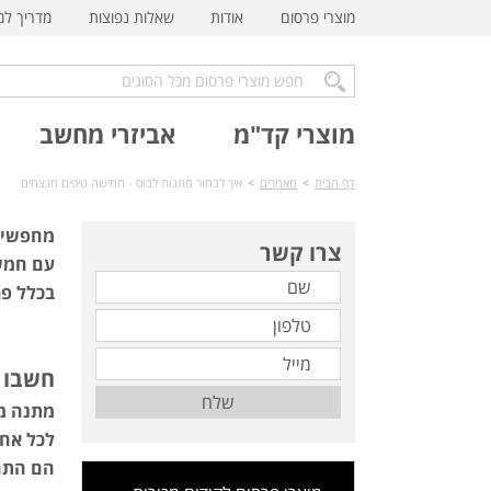
מוצרי פרסום
אודות
שאלות נפוצות
מדריך ל
מוצרי קד"מ
אביזרי מחשב
דף הבית
>
מאמרים
>
איך לבחור מתנות לבוס - חמישה טיפים מנצחים
מחפשים 
צרו קשר
עם חמשת
בכלל פר
חשבו 
שלח
מתנה מו
לכל אחד
הם התחב