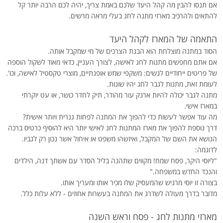
אם תנסו להבין מה קהל היעד שלכם באמת צריך, יהיה לכם הרבה יותר קל
להתאים ולהרכיב מארזי מתנה לחג בעלי מראה מרשים.
התאמה של המארז לקהל היעד
הסוד במתנה מוצלחת הוא הבנת הצרכים של מי שמקבל אותה.
אם אתם מחפשים מתנות לחג לאישה, לצורך העניין, כדאי מאוד לשקול הוספה
של פריטים ייחודיים לנשים: משקפי שמש אופנתיים, מוצרי טקסטיל לאישה, וכו'.
לעומת זאת, מתנות לגבר לחג יהיו שונות.
מתנה לגבר יכולה להיות ארנק עור מהודר, תיק לחדר כושר, או עט יוקרתי
במארז אישי.
מה עוד אפשר לעשות כדי להפוך את המתנה לפחות גנרית ויותר אישית?
דרך נוספת להפוך את מארז המתנות לחג לאישי יותר היא להוסיף כרטיס ברכה
הנושא את השם של המקבל, ואיזשהו משפט או איחול אשר נכון רק לגביו.
לדוגמה:
"ליוסי היקר, פסח שמח! מקווים שתהנה בליל הסדר עם אשתך דנה, הילדים
והנכד החדש במשפחה."
בצורה זו יוסי מרגיש שהמעסיק שלו מכיר אותו ומעריך אותו.
מדובר בדרך מעולה לשדרג את המתנה בעשרות אחוזים - ללא עלות כלל.
מארזי מתנות לחג - פסח וראש השנה