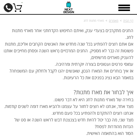
דף הבית
>
מאמרים
>
מארזי מתנות לחג
החגים מתקרבים בצעדי ענק, ואיתם החיפוש הקדחתני אחר מארזי מתנות
לחג.
אם אתם רוצים להפתיע בכל שנה מחדש את האנשים הקרובים אליכם, מתנות
פשוטות זה כבר לא מספיק. החגים המרכזיים (ראש השנה ופסח) מחייבים אותנו
להעניק מארזים מרשימים,
עמוסי פרטים ועטופים בצורה יוקרתית ומרהיבה.
אז איך בוחרים את המארז הנכון, שאנשים יהנו לקבל ולחלוק עם המשפחה?
במאמר הבא נציג בפניכם את כל הרעיונות.
איך לבחור את מארז מתנות?
בחירה של מארזי מתנות לחג היא לא דבר פשוט.
מצד אחד, אנחנו לא רוצים לחזור על עצמנו ולהביא מארז דומה לשנים קודמות.
אנחנו רוצים להתקדם ולהפתיע בכל פעם מחדש.
מצד שני, מה כבר יכול להיות חדש בצנצנת דבש לראש השנה או סט של
הגדות מהודרות לפסח?
הסוד הוא בהתאמה האישית.