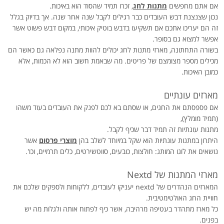
אם אתם מחפשים
מתנות לחג
, זכרו תמיד שהסוד הוא באיכות.
נכון שצנצנת דבש העובדים כבר רגילים לקבל שנה אחר שנה. אך בדיוק בגלל
זה הם יעריכו אתכם אם תשקיעו בדבש בוטיק איכותי, במקום דבש פשוט אשר
אפשר למצוא גם בסופר.
בשורה התחתונה, מארזי מתנות לחג יכולים להוות מתנה נפלאה גם כאשר הם
מכילים מספר מצומצם של פריטים. מה שבאמת חשוב הוא לא הכמות, אלא
כמובן האיכות.
מארזים עונתיים
אם פספסתם את החגים, או שסתם בא לכם לפנק את העובדים בעוד משהו
(תמיד מומלץ),
מתנות עונתיות זה תמיד דבר שכיף לקבל.
היתרון במתנות עונתיות הוא שקל במיוחד לשלב בהן
מוצרי פרסום
אשר
נושאים את לוגו המותג: חולצות, כובעים, סווטשירטים, כלים תרמיים, וכו'.
מארזי המתנות של Nextd
המארזים הנהדרים של nextd יעניקו לעובדים, ללקוחות ולספקים שלכם את
חוויית החג האולטימטיבית.
כל מארז מתהדר בעטיפה מרהיבה, אשר כיף לפתוח אותה ולגלות מה יש
בפנים.