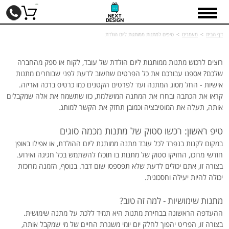
דף הבית
>
מאמרים
>
טיפים למתנות ממותגות ליום הולדת
רוצים לרכוש מתנות ממותגות ליום הולדת של עובד, לקוח או ספק מהחברה
שלכם? אספנו עבורכם את כל הפרטים שחשוב לדעת לפני שבוחרים מתנות
אישיות - החל מסוג המתנה ועד לפרטים הקטנים כמו כרטיס ברכה ואריזה.
קראו את הכתבה ובחרו את המתנה המושלמת, כזו שתשמח את אלה שמקבלים
אותה, תעלה את המוטיבציה וכמובן תחזק את הקשר למותג.
טיפ ראשון: רכשו סטוק של מתנות מכמה סוגים
במקום לקנות בנפרד לכל עובד מתנה ממותגת ליום ההולדת, או אפילו באופן
חודשי מרוכז, החזיקו סטוק של מתנות בו תוכלו להשתמש בכל חגיגה ואירוע.
בצורה זו, אתם יכולים לדעת שלא תפספסו שום דבר. בנוסף, הזמנה מרוכזת
יכולה להיות יעילה וחסכונית.
מתנות שימושיות - למה זה טוב?
ההעדפה הראשונה בבחירת מתנות היא תמיד ללכת על מתנה שימושית.
בצורה זו, הפריט יהפוך לחלק יום יומי משגרת החיים של מי שמקבל אותה,