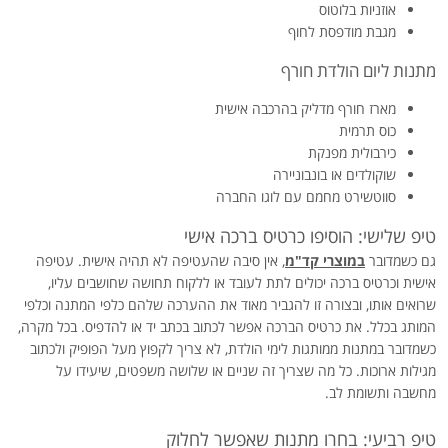
אוזניות בלוטוס
מגבת מודפסת לחוף
מתנות ליום הולדת חורף
מארז חורף מדליק בהרכבה אישית
כוס תרמית
כירבולית מפנקת
שוקולדים או בונבוניירה
סווטשירט מחמם עם לוגו החברה
טיפ שלישי: הוסיפו כרטיס ברכה אישי
גם כשמדובר
במוצרי קד"מ
, אין סיבה שהעטיפה לא תהיה אישית. עטיפה
אישית וכרטיס ברכה יכולים לתת לעובד או ללקוח תחושה שחושבים עליו,
שרואים אותו, ובצורה זו להגביר מאוד את ההערכה שלהם כלפי המתנה וכלפי
המותג בכלל. את כרטיס הברכה אפשר לכתוב בכתב יד או להדפיס. בכל מקרה,
כשמדובר במתנות ממותגות לימי הולדת, לא צריך לקפוץ מעל הפופיק ולכתוב
מגילות ארוכות. כל מה שצריך זה שניים או שלושה משפטים, שיעידו על
מחשבה ותשומת לב.
טיפ רביעי: בחרו מתנות שאפשר לחלוק