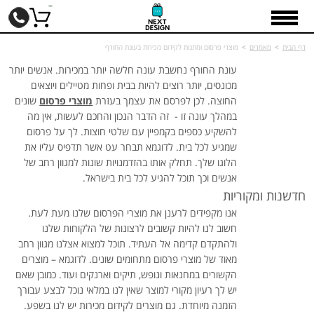
דף הבית
>
מאמרים
>
מוצרי פרסום ומתנות לקידום מכירות בעונת החורף
עונת החורף נחשבת עונה חלשה יותר במכירות. אנשים יותר
מכונסים, יותר רוצים להיות בבית ופחות מטיילים ויוצאים
החוצה. לכן לפרסם את עצמך בעזרת
מוצרי פרסום
שונים
במהלך עונה זו - זה הדבר הנכון והחכם לעשות, אין מה
להשקיע כספים בקמפיין עם שלטי חוצות. לך על פרסום
שמגיע לכל בית. לדוגמא תבחר עט אשר תדפיס עליו את
הלוגו שלך. תחלק אותו בהזדמנויות שונות למגוון רחב של
אנשים וכך תוכל להגיע לכל בית בישראל.
חדשנות ומקוריות
אנו מקפידים לרענן את מוצרי הפרסום שלנו מעת לעת.
חשוב לנו להיות קשובים לרצונות של הלקוחות שלנו
ולהתקדם קדימה אל העתיד. תוכל למצוא אצלנו מגוון רחב
מאוד של מוצרי פרסום מתחומים שונים. לדוגמא – מוצרים
הקשורים במחנאות ונופש, תיקים וארנקים ועוד. כמובן שאם
יש לך רעיון מקורי למוצר שאין לנו במלאי נוכל לבצע עבורך
הזמנה מיוחדת. גם מוצרים לקידום מכירות יש לנו בשפע.