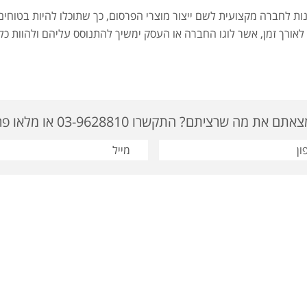
נות לחברה מקצועית לשם ייצור מוצרי הפרסום, כך שתוכלו להיות בטוחי
לאורך זמן, אשר לוגו החברה או העסק ימשיך להתנוסס עליהם ולהוות כל
ם את מה שרציתם? התקשרו 03-9628810 או מלאו פרטים
: 03-9622919 | דוא"ל: tavor@tavor-ad.co.il