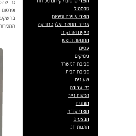
מוצרי פרסום לקידום מכירות
כדי שהפר
טקסטיל
ופרסום ה
מוצרי אווירה וטיפוח
בהשקעה 
אביזרי מחשב ואלקטרוניקה
המכירות.
תיקים וארנקים
מחנאות ונופש
עטים
גימיקים
סביבת המשרד
סביבת הבית
שעונים
כלי עבודה
הפקות נייר
מותגים
מוצרי קד"מ
מבצעים
מתנות חג