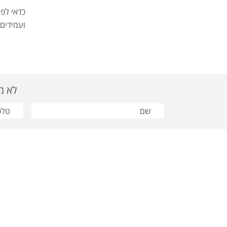
כדאי לפ
ועמידים 
לא מצאת
פרסום תבור | טלפון:03-9628810 | פקס