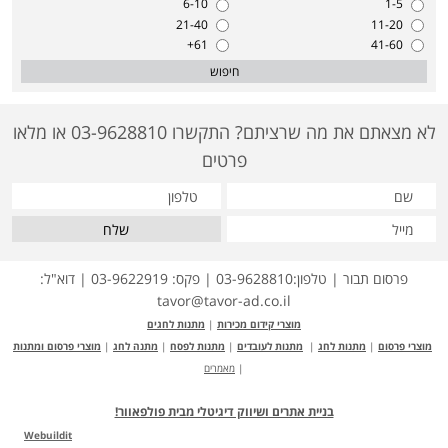
6-10
1-5
21-40
11-20
61+
41-60
חיפוש
לא מצאתם את מה שרציתם? התקשרו 03-9628810 או מלאו
פרטים
שלח
פרסום תבור | טלפון:03-9628810 | פקס: 03-9622919 | דוא"ל:
tavor@tavor-ad.co.il
מוצרי קידום מכירות
|
מתנות לחגים
מוצרי פרסום
|
מתנות לחג
|
מתנות לעובדים
|
מתנות לפסח
|
מתנה לחג
|
מוצרי פרסום ומתנות
|
מאמרים
בניית אתרים ושיווק דיגיטלי מבית פולפאוור!
Webuildit