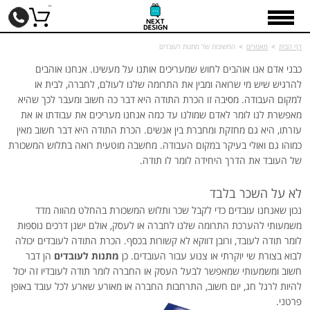
דף הבית
>
מאמרים
>
החשיבות של מתנות לעובדים
כבני אדם אנו אוהבים לחוש שמעריכים אותנו על מעשינו. אנחנו אוהבים
להרגיש שיש מי שרואה ומבין את התרומה שלנו לעולם, לחברה, לבית או
למקום העבודה. מסיבה זו הכרת התודה היא דבר כה חשוב ומעבר לכך שהיא
מאפשרת לנו לומר לאדם שמולנו עד כמה אנחנו מעריכים את עבודתו או את
עזרתו, היא גם מחזקת ומחברת בין אנשים. הכרת התודה היא דבר חשוב מאין
כמוהו גם ואולי בעיקר במקום העבודה. מחשבה מוטעית רואה בתלוש המשכורת
של העובד את הדרך היחידה לומר לו תודה.
לא על השכר בלבד
נכון שאנחנו עובדים כדי לקבל שכר ותלוש המשכורת בהחלט מהווה מדד
משמעותי להערכת התרומה שלנו לחברה או לעסק, אולם ישנן דרכים נוספות
לומר תודה לעובד, ורובן דווקא לא קשורות בכסף. הכרת התודה לעובדים יכולה
לבוא בצורת שי יוקרתי או צנוע עבור העובדים. כן
מתנות לעובדים
הן דבר
חשוב ומשמעותי שמאפשר לבעל העסק או החברה לומר תודה לעובדיו זה יכול
להיות לרגל חג, יום חשוב, התרחבות החברה או מאורע שארע לכל עובד באופן
פרטני.