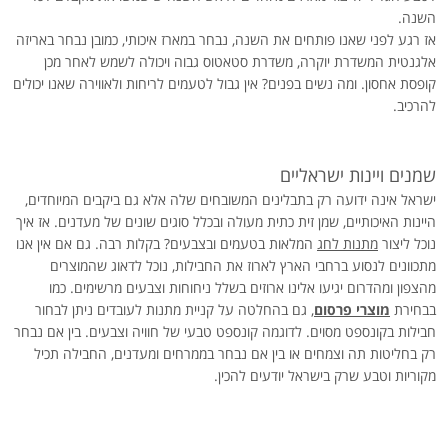
השנה.
אז רגע לפני שאנו פותחים את השנה, נבחר במארז איכותי, כמובן נבחר באריזה
אלגנטית המשדרת יוקרה, משדרת סטאטוס גבוה ויכולה לשמש לאחר מכן
קופסת אחסון. ומה נשים בפנים? אין גבול לטעמים לריחות ולאווירה שאנו יכולים
להרכיב.
שמנים ויינות ישראליים
ישראל אינה ידועה רק בתבלינים המשובחים שלה אלא גם ביקבים המיוחדים,
היינות האיכותיים, שמן זית כתית מעולה ובכלל סוגים שונים של מעדנים. אז איך
נוכל ליצור
מתנות לחג
המלאות בטעמים ובצבעים? בקלות רבה. גם אם אין אנו
מתכוונים לנסוע ברחבי הארץ לארוז את החבילות, נוכל לדאוג שהמוצרים
מהצפון ומהדרום יגיעו אלינו ארוזים בשלל ניחוחות וצבעים מרשימים. כמו
בבחירת
מוצרי פרסום
, גם בהחלטה על קניית מתנות לעובדים ניתן לבחור
חבילות בקונספט מסוים. לדוגמה קונספט טבעי של חוויה וצבעים. בין אם נבחר
רק בחליטות תה וצמחים או בין אם נבחר בממרחים ומעדנים, החבילה תכיל
מקוריות וטבע שרק בישראל יודעים להכין.