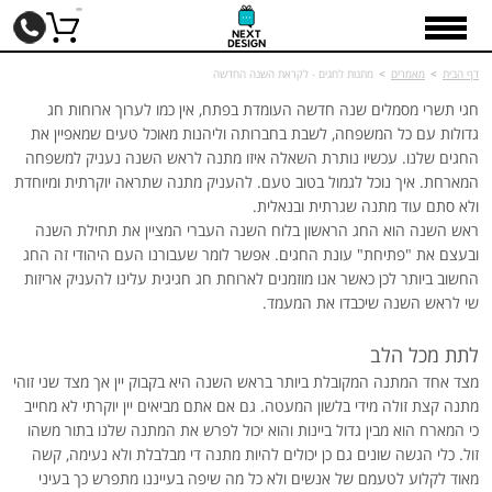
דף הבית
>
מאמרים
>
מתנות לחגים - לקראת השנה החדשה
חגי תשרי מסמלים שנה חדשה העומדת בפתח, אין כמו לערוך ארוחות חג
גדולות עם כל המשפחה, לשבת בחברותה וליהנות מאוכל טעים שמאפיין את
החגים שלנו. עכשיו נותרת השאלה איזו מתנה לראש השנה נעניק למשפחה
המארחת. איך נוכל לגמול בטוב טעם. להעניק מתנה שתראה יוקרתית ומיוחדת
ולא סתם עוד מתנה שגרתית ובנאלית.
ראש השנה הוא החג הראשון בלוח השנה העברי המציין את תחילת השנה
ובעצם את "פתיחת" עונת החגים. אפשר לומר שעבורנו העם היהודי זה החג
החשוב ביותר לכן כאשר אנו מוזמנים לארוחת חג חגיגית עלינו להעניק אריזות
שי לראש השנה שיכבדו את המעמד.
לתת מכל הלב
מצד אחד המתנה המקובלת ביותר בראש השנה היא בקבוק יין אך מצד שני זוהי
מתנה קצת זולה מידי בלשון המעטה. גם אם אתם מביאים יין יוקרתי לא מחייב
כי המארח הוא מבין גדול ביינות והוא יכול לפרש את המתנה שלנו בתור משהו
זול. כלי הגשה שונים גם כן יכולים להיות מתנה די מבלבלת ולא נעימה, קשה
מאוד לקלוע לטעמם של אנשים ולא כל מה שיפה בעייננו מתפרש כך בעיני