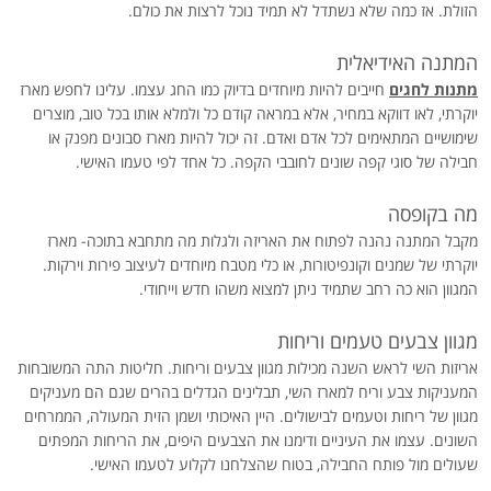
הזולת. אז כמה שלא נשתדל לא תמיד נוכל לרצות את כולם.
המתנה האידיאלית
מתנות לחגים
חייבים להיות מיוחדים בדיוק כמו החג עצמו. עלינו לחפש מארז
יוקרתי, לאו דווקא במחיר, אלא במראה קודם כל ולמלא אותו בכל טוב, מוצרים
שימושיים המתאימים לכל אדם ואדם. זה יכול להיות מארז סבונים מפנק או
חבילה של סוגי קפה שונים לחובבי הקפה. כל אחד לפי טעמו האישי.
מה בקופסה
מקבל המתנה נהנה לפתוח את האריזה ולגלות מה מתחבא בתוכה- מארז
יוקרתי של שמנים וקונפיטורות, או כלי מטבח מיוחדים לעיצוב פירות וירקות.
המגוון הוא כה רחב שתמיד ניתן למצוא משהו חדש וייחודי.
מגוון צבעים טעמים וריחות
אריזות השי לראש השנה מכילות מגוון צבעים וריחות. חליטות התה המשובחות
המעניקות צבע וריח למארז השי, תבלינים הגדלים בהרים שגם הם מעניקים
מגוון של ריחות וטעמים לבישולים. היין האיכותי ושמן הזית המעולה, הממרחים
השונים. עצמו את העיניים ודימנו את הצבעים היפים, את הריחות המפתים
שעולים מול פותח החבילה, בטוח שהצלחנו לקלוע לטעמו האישי.