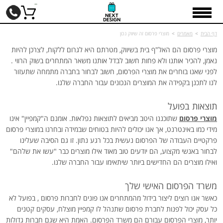
דף הבית
>
מאמרים
>
מוצרי פרסום זה שיווק נכון
מוצרי פרסום הם האל"ף בית בשיווק, מטרתם היא לגרום ללקוח, לצרכן להיות
נאמן, להכיר אותנו ולא פחות חשוב לבדל אותנו משאר המתחרים בשוק הרווי .
לפני שאנו בוחרים את מוצרי הפרסום, חשוב לבחור בחברה מתמחה שתעזור
לנו לתכנן בקפידה את המוצרים הנכונים עבור החברה שלנו.
תוצאות בפועל
מוצרי פרסום
שתוכננו היטב מביאים לתוצאות נפלאות. אומנם ה"קמפיין" אינו
מידי כמו באינטרנט, אך אנו יכולים להיות בטוחים שבמידה ובחרנו במוצרי פרסום
פרקטיים העבודה של הפרסום נעשית בכל רגע נתון. זו גם הסיבה שעלינו
לבחור באנשי מקצוע, הם יודעים טוב מאוד אילו מוצרים כבר "עשו את שלהם"
ואילו מוצרים הם החדישים ביותר שיתאימו עבור החברה שלנו.
משרד הפרסום האישי שלך
כאשר אנו רוצים ליצור בידול מהמתחרים אנו פונים לחברות פרסום , בפועל לא
כל עסק יכול לפנות לחברת פרסום שתנהל לו קמפיין מוצלח, עסקים קטנים
יותר, מוצרי הפרסום עבורם הם משרד הפרסום. האמת היא שגם חברות גדולות