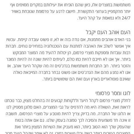
משתמשות במוצרים אלו, כיוון שהם הוכיחו את יעילותם במקרים מסוימים אף
יותר מהקמפיין בערוצי התקשורת. חישבו לרגע על פרסומת שנוכחת באוויר
24/7 ולא נמאסת על קהל היעד.
העם אוהב העם יקבל
בני האדם אוהבים מתמנות, אם נודה בזה או לא, זו פשוט עובדה קיימת. עכשיו
איך אפשר לשלב את האהבה למתנות עם הטכנולוגיה במחירים נוחים. חברות
רבות עובדות ומספקות מוצרי פרסום, הן יכולות להעיד מה המוצר המבוקש
ביותר. אך אנו לא חייבם להיות כמו כולם, לעיתים להיות שונה זה להיות המוכר
והזכור ביותר. רוב החברות משתמשות בגדג'טים זה מה שקהל היעד אוהב. אז
אנו לא נמנע מהם את הגדג'טים אנו פשוט נבחר בחברה המייבאת כאלה
שאינם פופולאריים בארץ ועם זאת הם שימושיים ביותר.
לוגו ומסר פרסומי
לחלק מוצרי פרסום לקהל היעד וללקוחות קבועים זה בהחלט מצוין, כבר נוכחנו
לראות זאת, השאלה היא מה להדפיס על גבי המוצרים, האם סלוגן מספיק לנו
או הלוגו של החברה. מה בדיוק צריך להיות מוטבע על מוצרי הפרסום. תשובה
זו אינה חד משמעית והסיבה לכך טמונה בעסק שלנו. גם אם אתה בטוח
שהעסק שלך הוא הטוב ביותר, הוא מעניק את השירות המצוין ביותר ואת
המוצרים הטובים ביותר בשוק ובלי פשרות כמובן, זה לא אומר שקהל היעד מכיר