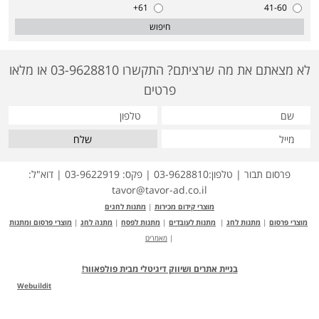
61+
41-60
חיפוש
לא מצאתם את מה שרציתם? התקשרו 03-9628810 או מלאו
פרטים
שלח
פרסום תבור | טלפון:03-9628810 | פקס: 03-9622919 | דוא"ל:
tavor@tavor-ad.co.il
מוצרי קידום מכירות
|
מתנות לחגים
מוצרי פרסום
|
מתנות לחג
|
מתנות לעובדים
|
מתנות לפסח
|
מתנה לחג
|
מוצרי פרסום ומתנות
|
מאמרים
בניית אתרים ושיווק דיגיטלי מבית פולפאוור!
Webuildit