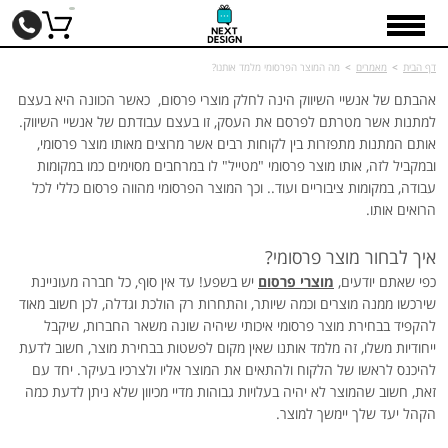
דף הבית
>
מאמרים
>
מה המוצר הפרסומי מלמד אותנו?
אהבתם של אנשיי השיווק הינה לחלק מוצרי פרסום, כאשר הכוונה היא בעצם
למתנות אשר מטרתם לפרסם את העסק, זו בעצם עבודתם של אנשיי השיווק.
אותם המתנות מתפזרות בין לקוחות רבים אשר מרוצים מאותו מוצר פרסומי,
ובמקביל לזה, אותו מוצר פרסומי "מטייל" לו במרחבים מסוימים כמו במקומות
עבודה, במקומות ציבוריים ועוד.. וכך המוצר הפרסומי מהווה פרסום כללי לכל
הרואים אותו.
איך לבחור מוצר פרסומי?
כפי שאתם יודעים,
מוצרי פרסום
יש בשפע! עד אין סוף, כל חברה מעוניינת
שירכשו ממנה מוצרים וכמה שיותר, והתחרות רק הולכת וגדלה, לכן חשוב מאוד
להקפיד בבחירת מוצר פרסומי איכותי שיהיה שונה משאר החברות, שיקבל
ייחודיות משלו, זה מלמד אותנו שאין מקום לפשטות בבחירת מוצר, חשוב לדעת
להיכנס לראשו של הלקוח ולהתאים את המוצר אליו ולצרכיו בעיקר. יחד עם
זאת, חשוב שהמוצר לא יהיה בעלויות גבוהות מדיי מכיוון שלא ניתן לדעת כמה
הקהל יעד שלך יימשך למוצר.