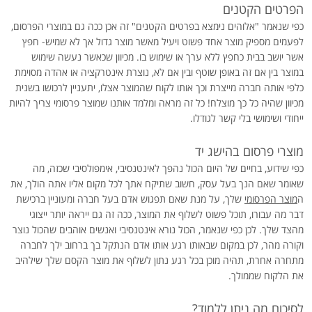
הפרטים הקטנים
כפי שנאמר "אלוהים נימצא בפרטים הקטנים" זה אכן ככה גם במוצרי הפרסום,
לפעמים מספיק מוצר אחד פשוט ויעיל מאשר מוצר גדול אך לא שמיש- חפץ
אשר יושב בבית כחפץ ללא ערך או שימוש בו. מכיוון שכאשר נעשה שימוש
במוצר בין אם זה באופן שוטף ובין אם לא, נוצרת אינטרקציה או אהדה מסוימת
כלפי אותה חברה מייצרת וכך אותו לקוח שהמוצר אצלו, יתעניין לרכושו בשנית
מכיוון שהיה כל כך מוצלח! כל זה מראה ומלמד אותנו שמוצר פרסומי צריך להיות
ייחודי ושימושי בלי קשר לגודלו.
מוצרי פרסום בהישג יד
כפי שידוע, בחיים של היום הכול נהפך לאינטנסיבי, אימפולסיבי שכזה, מה
שאומר שאם הנך בעל עסק, חשוב שתיקח אתך לכל מקום אליו אתה הולך, את
ה
מוצר הפרסומי
שלך, על מנת שאם תפגוש אדם בעל חברה ומעוניין ברכישת
דבר מה עבורו, תוכל פשוט לשלוף את המוצר, ככה זה גם ייראה יותר ייצוגי
מהצד שלך. לכן כפי שנאמר, הכול נורא אינטנסיבי ואנשים אוהבים שהכול נוצר
וקורה מהר, לכן במקום שבאותו רגע אותו אדם הנתקל בך ברחוב ילך לחברה
מתחרה אחרת, תהיה מוכן בכל רגע נתון לשלוף את מוצר הקסם שלך שילהיב
את הלקוח שממולך.
לסיכום מה ניתן ללמוד?