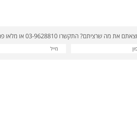
ם את מה שרציתם? התקשרו 03-9628810 או מלאו פרטים
: 03-9622919 | דוא"ל: tavor@tavor-ad.co.il
מוצרי קידום מכירות
|
מתנות לחגים
סום
|
מתנות לחג
|
מתנות לעובדים
|
מתנות לפסח
|
מתנה לחג
|
מוצרי פרסום ומתנות
|