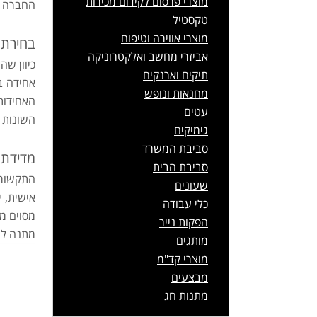
מוצרי פרסום לקידום מכירות
החברה א
טקסטיל
מוצרי אווירה וטיפוח
בחירת 
אביזרי מחשב ואלקטרוניקה
כיוון ש
תיקים וארנקים
אחידה ב
מחנאות ונופש
האחידות
עטים
השונות 
גימיקים
סביבת המשרד
מדידת 
סביבת הבית
התקשורת
שעונים
אישית, י
כלי עבודה
מסוים מ
הפקות נייר
מתנה לחג
מותגים
מוצרי קד"מ
מבצעים
מתנות חג