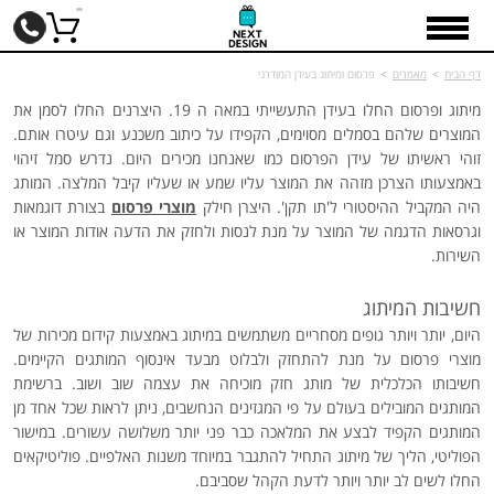
דף הבית
>
מאמרים
>
פרסום ומיתוג בעידן המודרני
מיתוג ופרסום החלו בעידן התעשייתי במאה ה 19. היצרנים החלו לסמן את
המוצרים שלהם בסמלים מסוימים, הקפידו על כיתוב משכנע וגם עיטרו אותם.
זוהי ראשיתו של עידן הפרסום כמו שאנחנו מכירים היום. נדרש סמל זיהוי
באמצעותו הצרכן מזהה את המוצר עליו שמע או שעליו קיבל המלצה. המותג
היה המקביל ההיסטורי ל'תו תקן'. היצרן חילק
מוצרי פרסום
בצורת דוגמאות
וגרסאות הדגמה של המוצר על מנת לנסות ולחזק את הדעה אודות המוצר או
השירות.
חשיבות המיתוג
היום, יותר ויותר גופים מסחריים משתמשים במיתוג באמצעות קידום מכירות של
מוצרי פרסום על מנת להתחזק ולבלוט מבעד אינסוף המותגים הקיימים.
חשיבותו הכלכלית של מותג חזק מוכיחה את עצמה שוב ושוב. ברשימת
המותגים המובילים בעולם על פי המגזינים הנחשבים, ניתן לראות שכל אחד מן
המותגים הקפיד לבצע את המלאכה כבר פני יותר משלושה עשורים. במישור
הפוליטי, הליך של מיתוג התחיל להתגבר במיוחד משנות האלפיים. פוליטיקאים
החלו לשים לב יותר ויותר לדעת הקהל שסביבם.