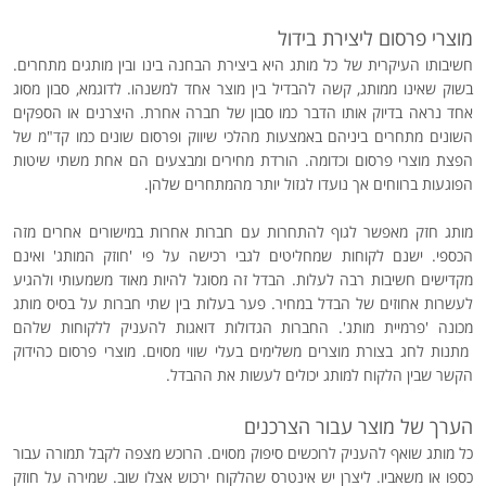
מוצרי פרסום ליצירת בידול
חשיבותו העיקרית של כל מותג היא ביצירת הבחנה בינו ובין מותגים מתחרים.
בשוק שאינו ממותג, קשה להבדיל בין מוצר אחד למשנהו. לדוגמא, סבון מסוג
אחד נראה בדיוק אותו הדבר כמו סבון של חברה אחרת. היצרנים או הספקים
השונים מתחרים ביניהם באמצעות מהלכי שיווק ופרסום שונים כמו קד"מ של
הפצת מוצרי פרסום וכדומה. הורדת מחירים ומבצעים הם אחת משתי שיטות
הפוגעות ברווחים אך נועדו לגזול יותר מהמתחרים שלהן.
מותג חזק מאפשר לגוף להתחרות עם חברות אחרות במישורים אחרים מזה
הכספי. ישנם לקוחות שמחליטים לגבי רכישה על פי 'חוזק המותג' ואינם
מקדישים חשיבות רבה לעלות. הבדל זה מסוגל להיות מאוד משמעותי ולהגיע
לעשרות אחוזים של הבדל במחיר. פער בעלות בין שתי חברות על בסיס מותג
מכונה 'פרמיית מותג'. החברות הגדולות דואגות להעניק ללקוחות שלהם
מתנות לחג בצורת מוצרים משלימים בעלי שווי מסוים. מוצרי פרסום כהידוק
הקשר שבין הלקוח למותג יכולים לעשות את ההבדל.
הערך של מוצר עבור הצרכנים
כל מותג שואף להעניק לרוכשים סיפוק מסוים. הרוכש מצפה לקבל תמורה עבור
כספו או משאביו. ליצרן יש אינטרס שהלקוח ירכוש אצלו שוב. שמירה על חוזק